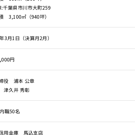
庫:千葉県市川市大町259
 3,100㎡（940坪）
9年3月1日（決算月2月）
5,000円
締役 浦本 公章
 津久井 秀彰
内職50名
信用金庫 馬込支店