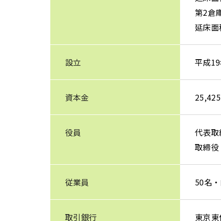
第2倉
延床面積
設立
平成1
資本金
25,42
役員
代表取
取締役
従業員
50名・
取引銀行
東京東