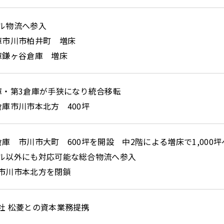
ル物流へ参入
庫市川市柏井町 増床
庫鎌ヶ谷倉庫 増床
庫・第3倉庫が手狭になり統合移転
倉庫市川市本北方 400坪
倉庫 市川市大町 600坪を開設 中2階による増床で1,000坪
ル以外にも対応可能な総合物流へ参入
市川市本北方を閉鎖
社 松菱との資本業務提携